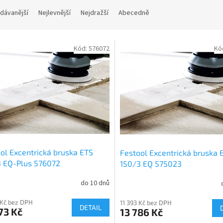
dávanější
Nejlevnější
Nejdražší
Abecedně
Kód:
576072
Kó
ol Excentrická bruska ETS
Festool Excentrická bruska 
3 EQ-Plus 576072
150/3 EQ 575023
do 10 dnů
 Kč bez DPH
11 393 Kč bez DPH
DETAIL
73 Kč
13 786 Kč