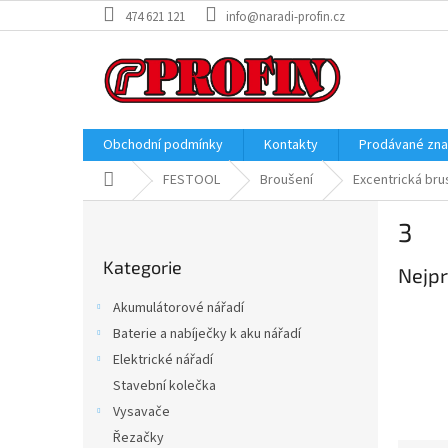
Přejít
474 621 121
info@naradi-profin.cz
na
obsah
Obchodní podmínky
Kontakty
Prodávané zn
Domů
FESTOOL
Broušení
Excentrická bru
P
3
o
Přeskočit
s
Kategorie
kategorie
Nejpr
t
r
Akumulátorové nářadí
a
Baterie a nabíječky k aku nářadí
n
Elektrické nářadí
n
í
Stavební kolečka
p
Vysavače
a
Řezačky