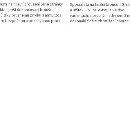
ista na finální broušení.Silné stránky
Specialista na finální broušení.Siln
ekNejlepší dokončovací broušení
a užitekETS 150 existuje ve dvou
ů díky brusnému zdvihu 3 mmBrzda
variantách: s brusným zdvihem 3 
 pro bezpečnou a bezchybnou práci
dokonalé finální zbroušení povrch
kladů na...
zdvihem 5 mm pro...
O
v
l
á
d
a
c
í
p
r
v
k
y
v
ý
p
i
s