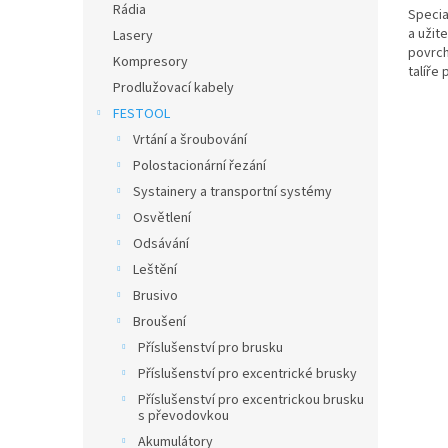
Rádia
Special
a užit
Lasery
povrch
Kompresory
talíře
Prodlužovací kabely
bez ná
FESTOOL
Vrtání a šroubování
Polostacionární řezání
Systainery a transportní systémy
Osvětlení
Odsávání
Leštění
Brusivo
Broušení
Příslušenství pro brusku
Příslušenství pro excentrické brusky
Příslušenství pro excentrickou brusku
s převodovkou
Akumulátory