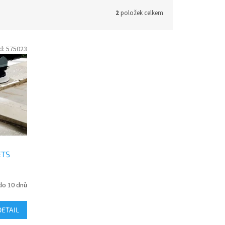
2
položek celkem
d:
575023
ETS
do 10 dnů
DETAIL