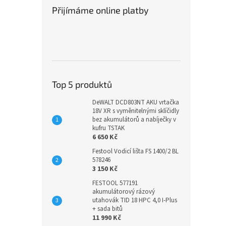
Přijímáme online platby
Top 5 produktů
DeWALT DCD803NT AKU vrtačka
18V XR s vyměnitelnými sklíčidly
bez akumulátorů a nabíječky v
kufru TSTAK
6 650 Kč
Festool Vodicí lišta FS 1400/2 BL
578246
3 150 Kč
FESTOOL 577191
akumulátorový rázový
utahovák TID 18 HPC 4,0 I-Plus
+ sada bitů
11 990 Kč