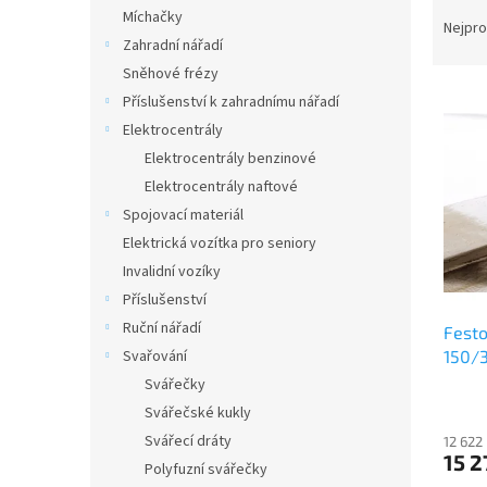
Ř
n
Míchačky
a
e
Nejpro
Zahradní nářadí
z
l
e
Sněhové frézy
V
n
Příslušenství k zahradnímu nářadí
ý
í
Elektrocentrály
p
p
Elektrocentrály benzinové
i
r
Elektrocentrály naftové
s
o
p
Spojovací materiál
d
r
u
Elektrická vozítka pro seniory
o
k
Invalidní vozíky
d
t
Příslušenství
u
ů
Ruční nářadí
Festo
k
150/
Svařování
t
ů
Svářečky
Svářečské kukly
Svářecí dráty
12 622
15 2
Polyfuzní svářečky