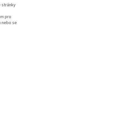
é stránky
mm pro
u nebo se