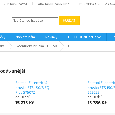
JAK NAKUPOVAT
OBCHODNÍ PODMÍNKY
PODMÍNKY OCHRANY OS
HLEDAT
ačky
Napište nám
Novinky
FESTOOL all-inclusive
Se
ska
Excentrická bruska ETS 150
3
odávanější
Festool Excentrická
Festool Excentri
bruska ETS 150/3 EQ-
bruska ETS 150/
Plus 576072
575023
do 10 dnů
do 10 dnů
15 273 Kč
13 786 Kč