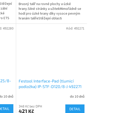
.Stěžejní
Brusný talíř na rovné plochy a úzké
rzální
hrany.Silné stránky a užitekMimořádně se
cké
hodí pro úzké hrany díky vysoce pevným
ro ETS
hranám talířeStěžejní oblasti
použitíOptimální pro broušení...
d:
492280
Kód:
492271
125/8-
Festool Interface-Pad (tlumicí
podložka) IP-STF-D120/8-J 492271
do 10 dnů
do 10 dnů
348 Kč bez DPH
DETAIL
DETAIL
421 Kč