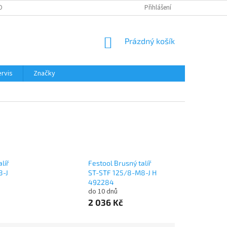
OBNÍCH ÚDAJŮ
Přihlášení
NÁKUPNÍ
Prázdný košík
KOŠÍK
rvis
Značky
líř
Festool Brusný talíř
8-J
ST-STF 125/8-M8-J H
492284
do 10 dnů
2 036 Kč