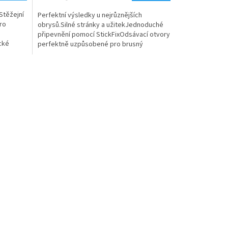
.Stěžejní
Perfektní výsledky u nejrůznějších
pro
obrysů.Silné stránky a užitekJednoduché
připevnění pomocí StickFixOdsávací otvory
cké
perfektně uzpůsobené pro brusný
ro ES
talířPerfektní přizpůsobení...