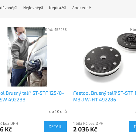
dávanější
Nejlevnější
Nejdražší
Abecedně
Kód:
492288
Kó
ol Brusný talíř ST-STF 125/8-
Festool Brusný talíř ST-STF 
 SW 492288
M8-J W-HT 492286
do 10 dnů
Kč bez DPH
1 683 Kč bez DPH
DETAIL
6 Kč
2 036 Kč