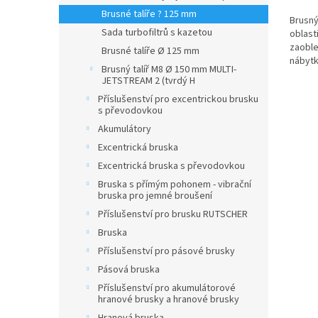
Brusné talíře ? 125 mm
Brusný 
Sada turbofiltrů s kazetou
oblast
zaoble
Brusné talíře Ø 125 mm
nábytk
Brusný talíř M8 Ø 150 mm MULTI-
propro
JETSTREAM 2 (tvrdý H
Příslušenství pro excentrickou brusku
s převodovkou
Akumulátory
Excentrická bruska
Excentrická bruska s převodovkou
Bruska s přímým pohonem - vibrační
bruska pro jemné broušení
Příslušenství pro brusku RUTSCHER
Bruska
Příslušenství pro pásové brusky
Pásová bruska
Příslušenství pro akumulátorové
hranové brusky a hranové brusky