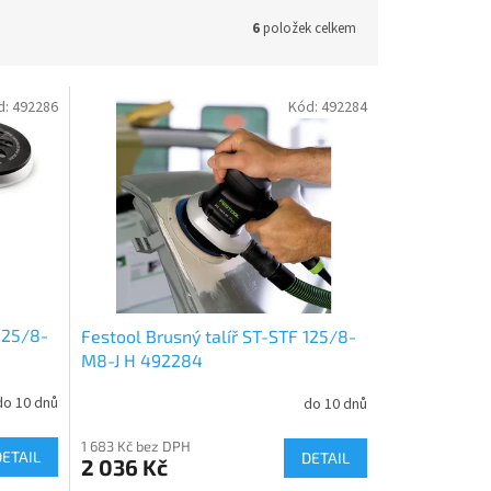
6
položek celkem
d:
492286
Kód:
492284
125/8-
Festool Brusný talíř ST-STF 125/8-
M8-J H 492284
do 10 dnů
do 10 dnů
1 683 Kč bez DPH
DETAIL
DETAIL
2 036 Kč