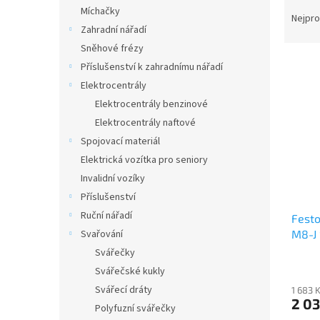
Ř
n
Míchačky
a
e
Nejpro
Zahradní nářadí
z
l
e
Sněhové frézy
V
n
Příslušenství k zahradnímu nářadí
ý
í
Elektrocentrály
p
p
Elektrocentrály benzinové
i
r
Elektrocentrály naftové
s
o
p
Spojovací materiál
d
r
u
Elektrická vozítka pro seniory
o
k
Invalidní vozíky
d
t
Příslušenství
u
ů
Ruční nářadí
Festo
k
M8-J
Svařování
t
ů
Svářečky
Svářečské kukly
Svářecí dráty
1 683 
2 03
Polyfuzní svářečky