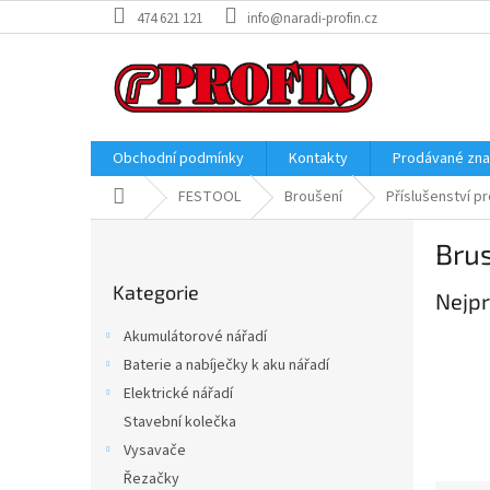
Přejít
474 621 121
info@naradi-profin.cz
na
obsah
Obchodní podmínky
Kontakty
Prodávané zn
Domů
FESTOOL
Broušení
Příslušenství p
P
Brus
o
Přeskočit
s
Kategorie
kategorie
Nejpr
t
r
Akumulátorové nářadí
a
Baterie a nabíječky k aku nářadí
n
Elektrické nářadí
n
í
Stavební kolečka
p
Vysavače
a
Řezačky