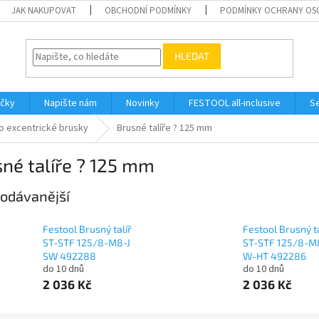
JAK NAKUPOVAT
OBCHODNÍ PODMÍNKY
PODMÍNKY OCHRANY OS
HLEDAT
ačky
Napište nám
Novinky
FESTOOL all-inclusive
Se
ro excentrické brusky
Brusné talíře ? 125 mm
né talíře ? 125 mm
odávanější
Festool Brusný talíř
Festool Brusný ta
ST-STF 125/8-M8-J
ST-STF 125/8-M
SW 492288
W-HT 492286
do 10 dnů
do 10 dnů
2 036 Kč
2 036 Kč