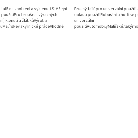
talíř na zaoblení a vyklenutí.Stěžejní
Brusný talíř pro univerzální použití
i použitíPro broušení výrazných
oblasti použitíRobustní a hodí se 
ní, klenutí a žlábkůVýroba
univerzální
uMalířské/lakýrnické práceVhodné
použitíAutomobilyMalířské/lakýrni
 ES 125, ETS...
práceVýroba nábytkuVhodné prop
125, ETS...
O
v
l
á
d
a
c
í
p
r
v
k
y
v
ý
p
i