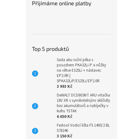
Přijímáme online platby
Top 5 produktů
Sada aku ruční pilka s
pouzdrem PKA32Li-P a nůžky
na větve ES25Li + nástavec
EP2.0R |
SPKA32LiP/ES25Li/EP2.0R
3 993 Kč
DeWALT DCD803NT AKU vrtačka
18V XR s vyměnitelnými sklíčidly
bez akumulátorů a nabíječky v
kufru TSTAK
6 650 Kč
Festool Vodicí lišta FS 1400/2 BL
578246
3 150 Kč