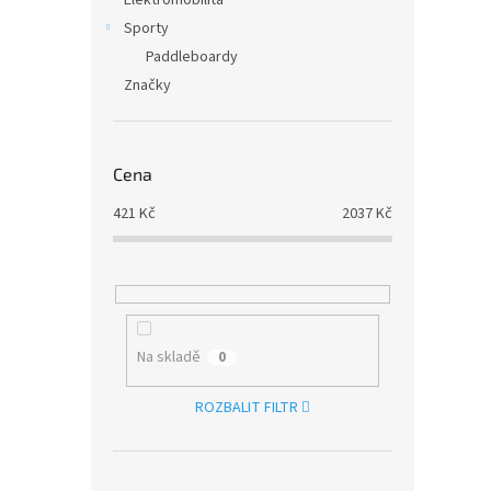
Elektromobilita
Sporty
Paddleboardy
Značky
Cena
421
Kč
2037
Kč
Na skladě
0
ROZBALIT FILTR