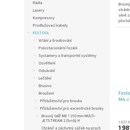
Rádia
Brusný 
stránk
Lasery
silně 
Kompresory
plochá
Prodlužovací kabely
brouše
FESTOOL
Vrtání a šroubování
Polostacionární řezání
Systainery a transportní systémy
Osvětlení
Odsávání
Leštění
Brusivo
Festo
Broušení
M4-J
Příslušenství pro brusku
Příslušenství pro excentrické brusky
Brusný talíř M8 ? 150 mm MULTI-
JETSTREAM 2 (tvrdý H
1 637 
1 98
Chránič a záchytný sáček na prach