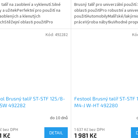
talíř na zaoblení a vyklenutí.Silné
Brusný talíř pro univerzální použití
y a užitekPerfektní pro použití na
oblasti použitíPro robustní a unive
zaoblených a klenutých
použitíAutomobilyMalířské/lakýrni
chStěžejní oblasti použitíPro
práceVýroba nábytkuVhodné prop
ní výrazných zaoblení,...
EC 125, LEX...
Kód:
492282
Kó
ol Brusný talíř ST-STF 125/8-
Festool Brusný talíř ST-STF 
 SW 492282
M4-J W-HT 492280
do 10 dnů
Kč bez DPH
1 637 Kč bez DPH
DETAIL
1 Kč
1 981 Kč