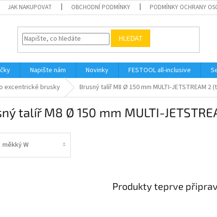
JAK NAKUPOVAT
OBCHODNÍ PODMÍNKY
PODMÍNKY OCHRANY OS
HLEDAT
ačky
Napište nám
Novinky
FESTOOL all-inclusive
Se
ro excentrické brusky
Brusný talíř M8 Ø 150 mm MULTI-JETSTREAM 2 (
sný talíř M8 Ø 150 mm MULTI-JETSTREA
měkký W
Produkty teprve připra