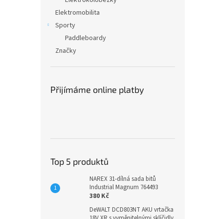
Elektrokoloběžky
Elektromobilita
Sporty
Paddleboardy
Značky
Přijímáme online platby
Top 5 produktů
NAREX 31-dílná sada bitů
Industrial Magnum 764493
380 Kč
DeWALT DCD803NT AKU vrtačka
18V XR s vyměnitelnými sklíčidly