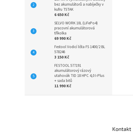
bez akumulátorů a nabíječky v
kufru TSTAK
6 650 Kč
SELVO WORK 10L (LiFePo4)
pracovní akumulátorová
tříkolka
69 990 Kč
Festool Vodicí lišta FS 1400/2 BL
578246
3 150 Kč
FESTOOL 577191
akumulátorový rázový
utahovák TID 18 HPC 4,0 I-Plus
+ sada bitů
11 990 Kč
Z
á
p
a
t
Kontakt
í