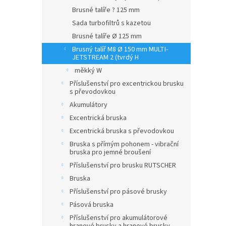
Brusné talíře ? 125 mm
Sada turbofiltrů s kazetou
Brusné talíře Ø 125 mm
Brusný talíř M8 Ø 150 mm MULTI-
JETSTREAM 2 (tvrdý H
měkký W
Příslušenství pro excentrickou brusku
s převodovkou
Akumulátory
Excentrická bruska
Excentrická bruska s převodovkou
Bruska s přímým pohonem - vibrační
bruska pro jemné broušení
Příslušenství pro brusku RUTSCHER
Bruska
Příslušenství pro pásové brusky
Pásová bruska
Příslušenství pro akumulátorové