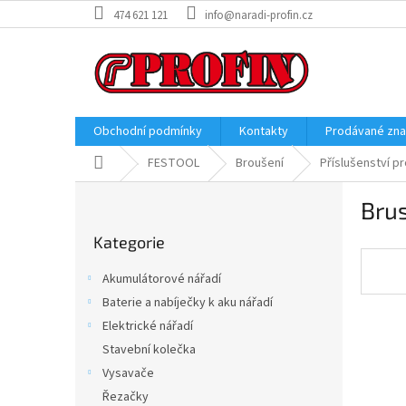
Přejít
474 621 121
info@naradi-profin.cz
na
obsah
Obchodní podmínky
Kontakty
Prodávané zn
Domů
FESTOOL
Broušení
Příslušenství p
P
Bru
o
Přeskočit
s
Kategorie
kategorie
t
r
Akumulátorové nářadí
a
Baterie a nabíječky k aku nářadí
n
Elektrické nářadí
n
í
Stavební kolečka
p
Vysavače
a
Řezačky