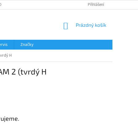
OBNÍCH ÚDAJŮ
Přihlášení
NÁKUPNÍ
Prázdný košík
KOŠÍK
rvis
Značky
tvrdý H
M 2 (tvrdý H
vujeme.