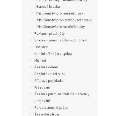
hranové brusky a hranové brusky
Hranová bruska
Příslušenství pro lineární brusku
Příslušenství pro kartáčovací brusku
Příslušenství pro rotační brusky
Reklamní předměty
Broušení pneumatickým pohonem
Oscilace
Řezání přímočarou pilou
Míchání
Řezání a dělení
Řezání okružní pilou
Příprava podkladu
Frézování
Řezání s pilami na izolační materiály
Hoblování
Polostacionární práce
Tesařské stroje