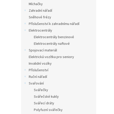
n
Míchačky
e
Zahradní nářadí
l
Sněhové frézy
Příslušenství k zahradnímu nářadí
Elektrocentrály
Elektrocentrály benzinové
Elektrocentrály naftové
Spojovací materiál
Elektrická vozítka pro seniory
Invalidní vozíky
Příslušenství
Ruční nářadí
Svařování
Svářečky
Svářečské kukly
Svářecí dráty
Polyfuzní svářečky