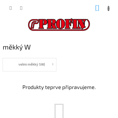
Přejít
NÁKUP
na
obsah
KOŠÍK
měkký W
velmi měkký SW)
Produkty teprve připravujeme.