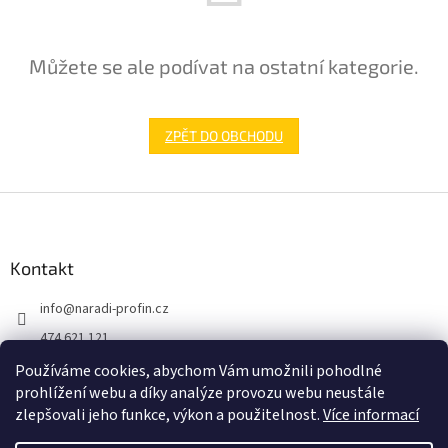
Můžete se ale podívat na ostatní kategorie.
ZPĚT DO OBCHODU
Z
á
p
a
Kontakt
t
info
@
naradi-profin.cz
í
474 621 121
+420608722812
Používáme cookies, abychom Vám umožnili pohodlné
prohlížení webu a díky analýze provozu webu neustále
https://www.facebook.com/http://www.naradi-profin.cz
zlepšovali jeho funkce, výkon a použitelnost.
Více informací