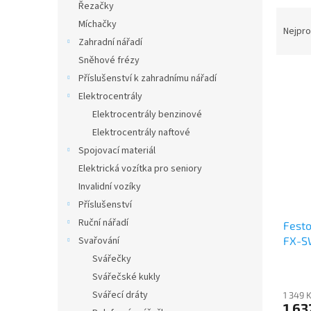
a
Řezačky
Ř
n
Míchačky
a
e
Nejpro
Zahradní nářadí
z
l
e
Sněhové frézy
V
n
Příslušenství k zahradnímu nářadí
ý
í
Elektrocentrály
p
p
Elektrocentrály benzinové
i
r
Elektrocentrály naftové
s
o
p
Spojovací materiál
d
r
u
Elektrická vozítka pro seniory
o
k
Invalidní vozíky
d
t
Příslušenství
u
ů
Ruční nářadí
Festo
k
FX-S
Svařování
t
ů
Svářečky
Svářečské kukly
Svářecí dráty
1 349 
1 63