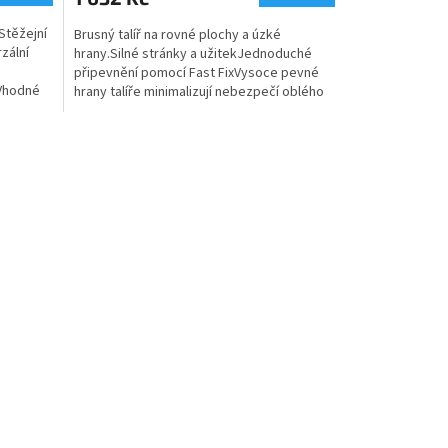
.Stěžejní
Brusný talíř na rovné plochy a úzké
rzální
hrany.Silné stránky a užitekJednoduché
připevnění pomocí Fast FixVysoce pevné
eVhodné
hrany talíře minimalizují nebezpečí oblého
zbroušení...