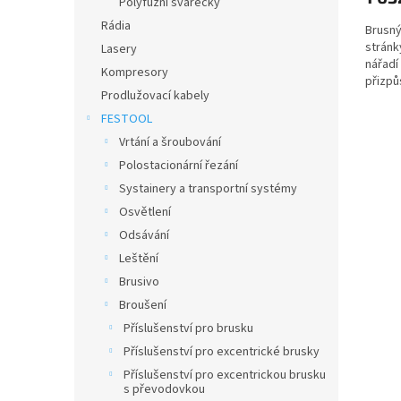
Polyfuzní svářečky
Rádia
Brusný 
stránk
Lasery
nářadí
Kompresory
přizpů
Prodlužovací kabely
obrobk
FESTOOL
Vrtání a šroubování
Polostacionární řezání
Systainery a transportní systémy
Osvětlení
Odsávání
Leštění
Brusivo
Broušení
Příslušenství pro brusku
Příslušenství pro excentrické brusky
Příslušenství pro excentrickou brusku
s převodovkou