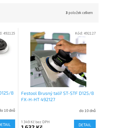
3
položek celkem
d:
492125
Kód:
492127
 D125/8
Festool Brusný talíř ST-STF D125/8
FX-H-HT 492127
do 10 dnů
do 10 dnů
1 349 Kč bez DPH
DETAIL
DETAIL
1 632 Kč