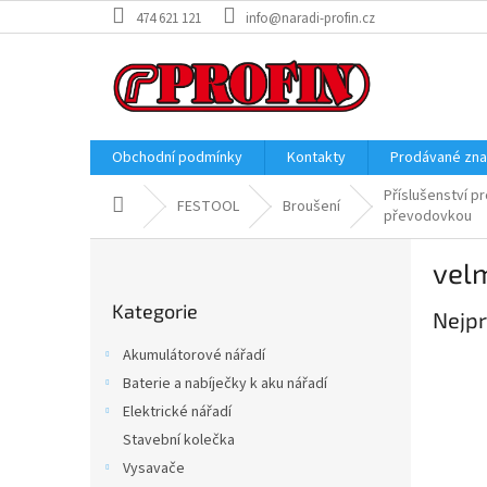
Přejít
474 621 121
info@naradi-profin.cz
na
obsah
Obchodní podmínky
Kontakty
Prodávané zn
Příslušenství p
Domů
FESTOOL
Broušení
převodovkou
P
vel
o
Přeskočit
s
Kategorie
kategorie
Nejpr
t
r
Akumulátorové nářadí
a
Baterie a nabíječky k aku nářadí
n
Elektrické nářadí
n
í
Stavební kolečka
p
Vysavače