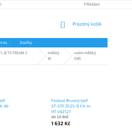
OBNÍCH ÚDAJŮ
Přihlášení
NÁKUPNÍ
Prázdný košík
KOŠÍK
rvis
Značky
LTI-JETSTREAM 2
měkký
velmi měkký
W
SW)
líř
Festool Brusný talíř
FX-W-
ST-STF D125/8 FX-H-
HT 492127
do 10 dnů
1 632 Kč