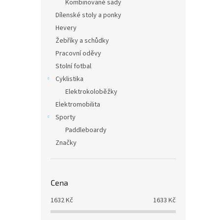
Kombinované sady
Dílenské stoly a ponky
Hevery
Žebříky a schůdky
Pracovní oděvy
Stolní fotbal
Cyklistika
Elektrokoloběžky
Elektromobilita
Sporty
Paddleboardy
Značky
Cena
1632
Kč
1633
Kč