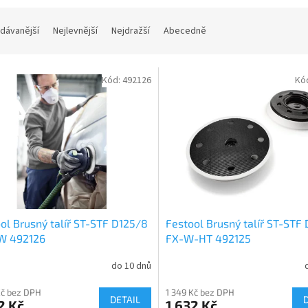
dávanější
Nejlevnější
Nejdražší
Abecedně
Kód:
492126
Kó
ol Brusný talíř ST-STF D125/8
Festool Brusný talíř ST-STF
W 492126
FX-W-HT 492125
do 10 dnů
Kč bez DPH
1 349 Kč bez DPH
DETAIL
2 Kč
1 632 Kč