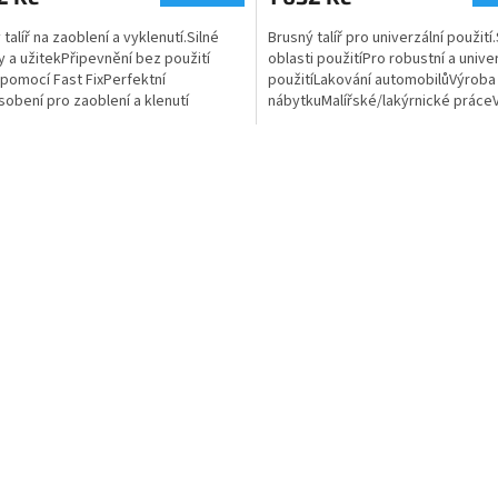
talíř na zaoblení a vyklenutí.Silné
Brusný talíř pro univerzální použití
y a užitekPřipevnění bez použití
oblasti použitíPro robustní a unive
 pomocí Fast FixPerfektní
použitíLakování automobilůVýroba
sobení pro zaoblení a klenutí
nábytkuMalířské/lakýrnické prác
ůStěžejní oblasti...
propro RO...
O
v
l
á
d
a
c
í
p
r
v
k
y
v
ý
p
i