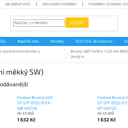
JAK NAKUPOVAT
OBCHODNÍ PODMÍNKY
PODMÍNKY OCHRANY OS
HLEDAT
ačky
Napište nám
Novinky
FESTOOL all-inclusive
Se
ro excentrickou brusku s
Brusný talíř FastFix ? 125 mm MU
(tvrdý H
mi měkký SW)
odávanější
Festool Brusný talíř
Festool Brusný ta
ST-STF D125/8 FX-
ST-STF D125/8 
SW 492126
HT 492125
do 10 dnů
do 10 dnů
1 632 Kč
1 632 Kč